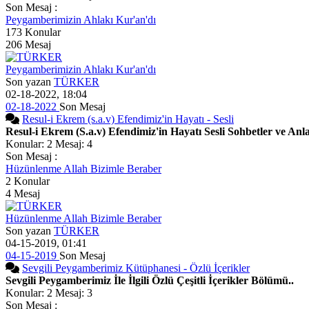
Son Mesaj :
Peygamberimizin Ahlakı Kur'an'dı
173
Konular
206
Mesaj
Peygamberimizin Ahlakı Kur'an'dı
Son yazan
TÜRKER
02-18-2022, 18:04
02-18-2022
Son Mesaj
Resul-i Ekrem (s.a.v) Efendimiz'in Hayatı - Sesli
Resul-i Ekrem (S.a.v) Efendimiz'in Hayatı Sesli Sohbetler ve Anla
Konular: 2 Mesaj: 4
Son Mesaj :
Hüzünlenme Allah Bizimle Beraber
2
Konular
4
Mesaj
Hüzünlenme Allah Bizimle Beraber
Son yazan
TÜRKER
04-15-2019, 01:41
04-15-2019
Son Mesaj
Sevgili Peygamberimiz Kütüphanesi - Özlü İçerikler
Sevgili Peygamberimiz İle İlgili Özlü Çeşitli İçerikler Bölümü..
Konular: 2 Mesaj: 3
Son Mesaj :