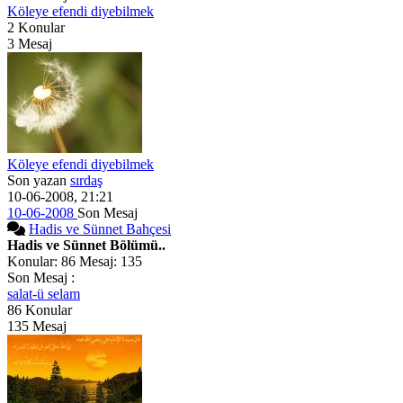
Köleye efendi diyebilmek
2
Konular
3
Mesaj
Köleye efendi diyebilmek
Son yazan
sırdaş
10-06-2008, 21:21
10-06-2008
Son Mesaj
Hadis ve Sünnet Bahçesi
Hadis ve Sünnet Bölümü..
Konular: 86 Mesaj: 135
Son Mesaj :
salat-ü selam
86
Konular
135
Mesaj