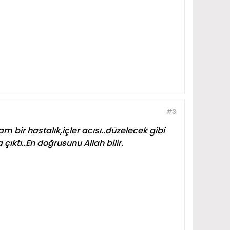
#3
m bir hastalık,içler acısı..düzelecek gibi
ıktı..En doğrusunu Allah bilir.