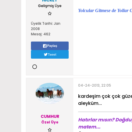
HİCRET
Gelişmiş Üye
Yolcular Gitmese de Yollar 
Üyelik Tarihi:
Jan
2008
Mesaj:
462
Paylaş
Tweet
04-24-2013, 22:05
kardeşim çok çok güzel
aleyküm...
CUMHUR
Hatırlar mısın? Doğdu
Özel Üye
matem...