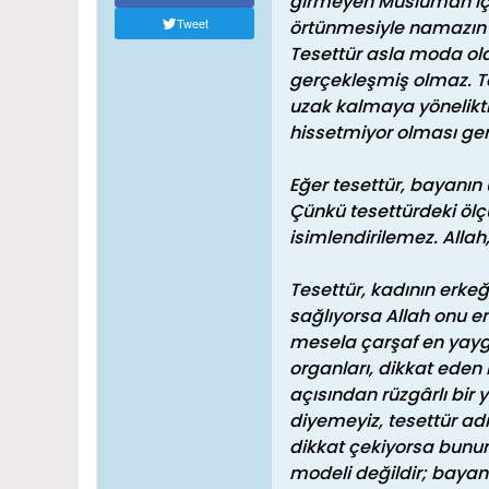
girmeyen Müslüman için 
Tweet
örtünmesiyle namazın bi
Tesettür asla moda ola
gerçekleşmiş olmaz. Te
uzak kalmaya yöneliktir
hissetmiyor olması ger
Eğer tesettür, bayanın 
Çünkü tesettürdeki ölçü
isimlendirilemez. Allah
Tesettür, kadının erke
sağlıyorsa Allah onu e
mesela çarşaf en yaygın
organları, dikkat eden 
açısından rüzgârlı bir 
diyemeyiz, tesettür adı
dikkat çekiyorsa bunun
modeli değildir; bayan