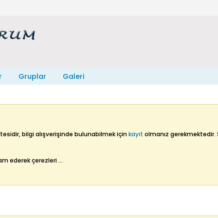
r
Gruplar
Galeri
esidir, bilgi alışverişinde bulunabilmek için
kayıt
olmanız gerekmektedir. S
vam ederek çerezleri
...