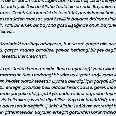
de bir zararı vardır. Diğeri bari kurtulmuş olsun deniyo
r farkı yok. İkisi de Allahu Teâlâ’nın emridir. Bayanların 
maz. Tesettürün kendisi de tesettürü gerektirecek hale 
ssettürden maksat, yani özellikle bayanın örtünmesinin
. Yani bir erkek bir bayana gözü iliştiğinde onun bayanlı
ekiyor.
üzerindeki cazibeyi artırıyorsa, bunun adı çarşaf bile ols
; çarşaf, manto, pardüse, şalvar, herhangi bir şey değil
, tesettürü emretmiştir.
ğin gözünden korunmasıdır. Bunu çarşaf sağlıyorsa Allah
mretmiştir. Bunu herhangi bir yöresel kıyafet sağlıyorsa
 kıyafet olarak tesettür kıyafeti bilindiği için çarşafı z
bir erkeğin gözünde belli olacak kıvamda ise, gerek inceli
yerde çarşafın aldığı şekil yüzünden vücut organları teş
yla kullanılmış kıyafet diyebiliriz. Veya bir başörtüsü, re
 adı tesettür değildir. Çünkü Allahu Teâlâ’nın emrettiğ
ın gizlenmesidir. Bayanın erkeğin gözünden korunmasıdır