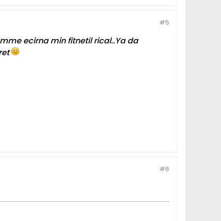
#5
mme ecirna min fitnetil rical..Ya da
ret
#6