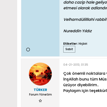
daha cazip hale geliyo
etmesi olarak adlandır
Velhamdülilllahi rabbil
Nureddin Yıldız
Etiketler:
Hiçbiri
Sabit
04-21-2013, 01:35
Çok önemli noktalara v
İnşAllah bunu tüm Müs
üzüyor diyebilirim..
TÜRKER
Paylaşım için teşekkürle
Forum Yönetim