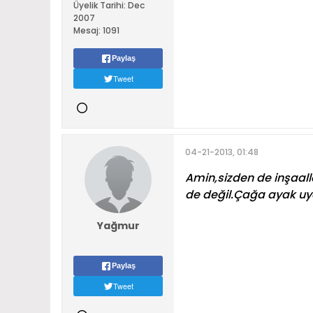
Üyelik Tarihi:
Dec
2007
Mesaj:
1091
Paylaş
Tweet
04-21-2013, 01:48
Amin,sizden de inşaalla
de değil.Çağa ayak uydu
Yağmur
Paylaş
Tweet