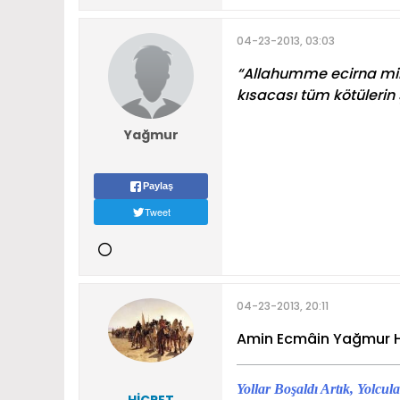
04-23-2013, 03:03
“Allahumme ecirna min ş
kısacası tüm kötülerin 
Yağmur
Paylaş
Tweet
04-23-2013, 20:11
Amin Ecmâin Yağmur
Yollar Boşaldı Artık, Yolcu