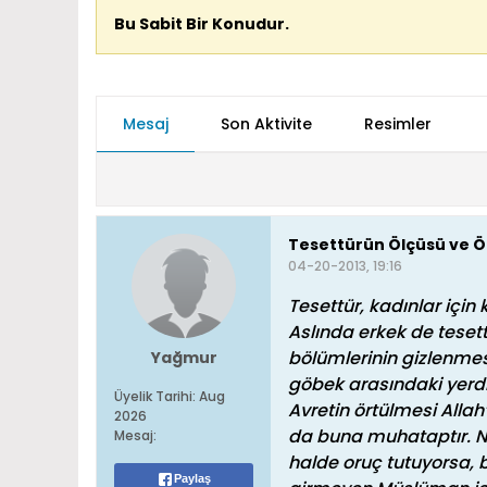
Bu Sabit Bir Konudur.
Mesaj
Son Aktivite
Resimler
Tesettürün Ölçüsü ve 
04-20-2013, 19:16
Tesettür, kadınlar için
Aslında erkek de tesett
bölümlerinin gizlenmesi
Yağmur
göbek arasındaki yerdir
Üyelik Tarihi:
Aug
Avretin örtülmesi Allah’
2026
da buna muhataptır. Na
Mesaj:
halde oruç tutuyorsa, b
Paylaş