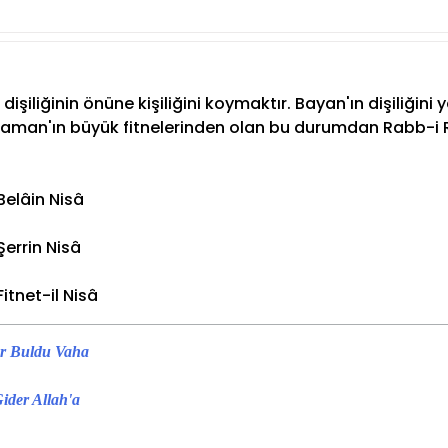
 dişiliğinin önüne kişiliğini koymaktır. Bayan'ın dişiliğini
r Zaman'ın büyük fitnelerinden olan bu durumdan Rab
elâin Nisâ
errin Nisâ
tnet-il Nisâ
lar Buldu Vaha
Gider Allah'a