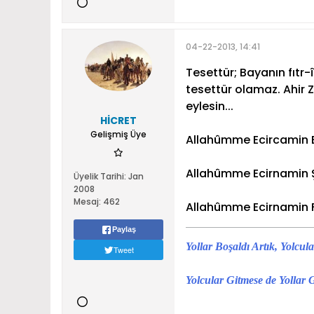
04-22-2013, 14:41
Tesettür; Bayanın fıtr-î
tesettür olamaz. Ahi
eylesin...
HİCRET
Gelişmiş Üye
Allahûmme Ecircamin B
Allahûmme Ecirnamin Ş
Üyelik Tarihi:
Jan
2008
Mesaj:
462
Allahûmme Ecirnamin Fi
Paylaş
Yollar Boşaldı Artık, Yolcu
Tweet
Yolcular Gitmese de Yollar 