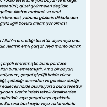
r. Yoksa tesettürle yani bayan ve erkeğin
tesettürü, güzel giyinmeleri değildir.
gelirse Allah’ın maksadı ve emri
 istenmesi, yabancı gözlerin dikkatinden
ğıyla ilgili boyutu anlamıyor olması,
a Allah’ın emrettiği tesettür diyemeyiz ona.
dir. Allah’ın emri çarşaf veya manto olarak
 çarşafı emretmiştir, bunu pardüse
 Allah bunu emretmiştir. Ama bir bayan,
ikrediyorum, çarşaf giydiği halde vücut
ği, şeffaflığı acısından ve gerekse darlığı
hir edilecek halde bulunuyorsa buna tesettür
nginden, üretimindeki teknik özelliklerden
i başörtüsü veya çarşaf veya ayakkabı
. Bu, renk baskısıyla veya zorlamalarla