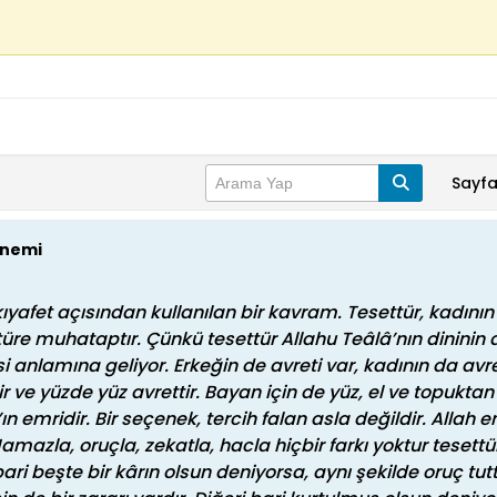
Sayf
Önemi
 kıyafet açısından kullanılan bir kavram. Tesettür, kadın
üre muhataptır. Çünkü tesettür Allahu Teâlâ’nın dininin a
 anlamına geliyor. Erkeğin de avreti var, kadının da avret
 ve yüzde yüz avrettir. Bayan için de yüz, el ve topuktan 
ın emridir. Bir seçenek, tercih falan asla değildir. Allah em
mazla, oruçla, zekatla, hacla hiçbir farkı yoktur teset
ari beşte bir kârın olsun deniyorsa, aynı şekilde oruç tu