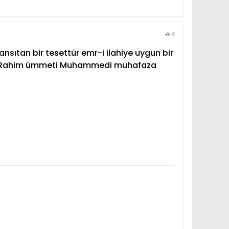
#4
 yansıtan bir tesettür emr-i ilahiye uygun bir
b-i Rahim ümmeti Muhammedi muhafaza